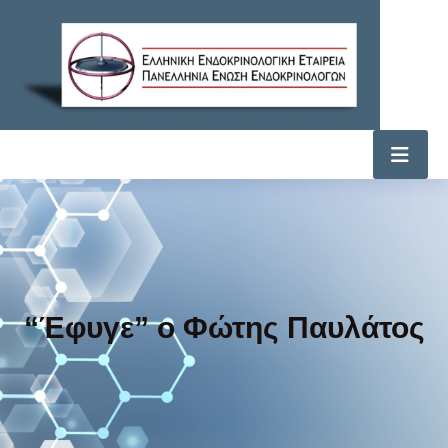
“Έφυγε” ο Φώτης Παυλάτος