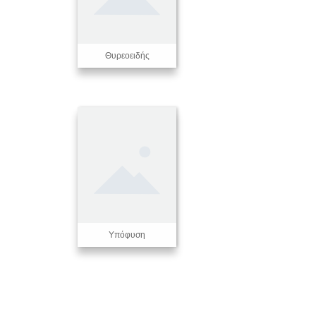
Θυρεοειδής
Υπόφυση