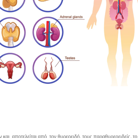
και αποτελείται από τον θυρεοειδή, τους παραθυρεοειδείς, το π