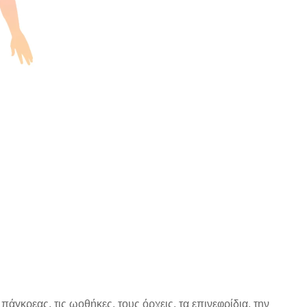
άγκρεας, τις ωοθήκες, τους όρχεις, τα επινεφρίδια, την