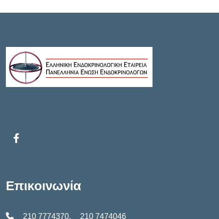
Επικοινωνία
210 7774370
,
210 7474046