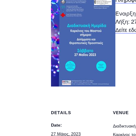
Πληροφο
Έναρξη
Λήξη: 2
Δείτε ε
DETAILS
VENUE
Date:
Διαδικτυακή
27 Μάιος, 2023
Καρκίνος τ