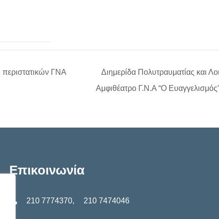
 περιστατικών ΓΝΑ
Διημερίδα Πολυτραυματίας και Λοι
Αμφιθέατρο Γ.Ν.Α “Ο Ευαγγελισμός
Επικοινωνία
210 7774370
,
210 7474046