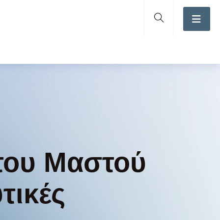
 του Μαστού
τικές