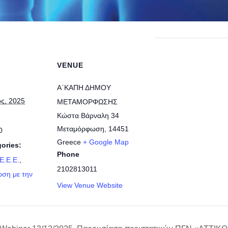
VENUE
A΄ΚΑΠΗ ΔΗΜΟΥ
ος, 2025
ΜΕΤΑΜΟΡΦΩΣΗΣ
Κώστα Βάρναλη 34
Μεταμόρφωση
,
14451
0
Greece
+ Google Map
ories:
Phone
E.E.E.
,
2102813011
ση με την
View Venue Website