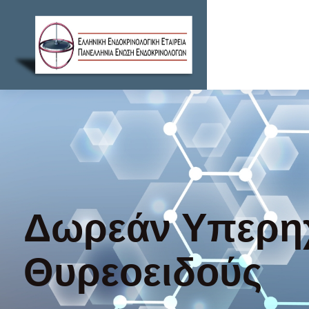
Δωρεάν Υπερηχ
Θυρεοειδούς