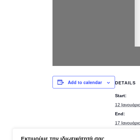
Add to calendar
DETAILS
Start:
12 Ιανουάρι
End:
17 Ιανουάρι
Event Categ
Εκτιμούμε την ιδιωτικότητά σας