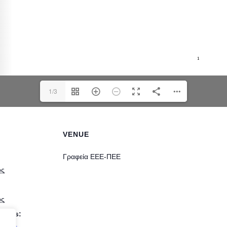
1/3
VENUE
Γραφεία ΕΕΕ-ΠΕΕ
ος
ος
ories: