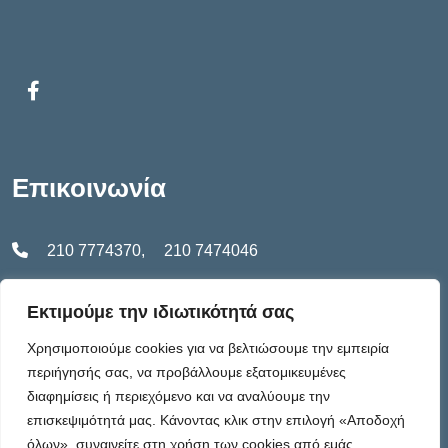
Επικοινωνία
210 7774370
,
210 7474046
info@endo.gr
Εκτιμούμε την ιδιωτικότητά σας
Λεωφόρος Αλεξάνδρας 14,
Χρησιμοποιούμε cookies για να βελτιώσουμε την εμπειρία
περιήγησής σας, να προβάλλουμε εξατομικευμένες
106 82, Αθήνα
διαφημίσεις ή περιεχόμενο και να αναλύουμε την
επισκεψιμότητά μας. Κάνοντας κλικ στην επιλογή «Αποδοχή
Δευτέρα έως Παρασκευή:
όλων», συναινείτε στη χρήση των cookies από εμάς.