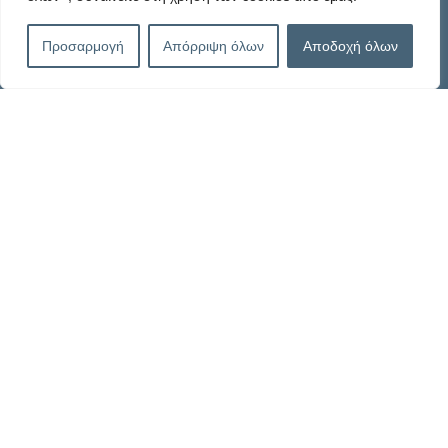
9:00 έως 16:00
Προσαρμογή
Απόρριψη όλων
Αποδοχή όλων
Πληροφορίες
Καταστατικό
Πολιτική Απορρήτου
Πολιτική Cookies – G.D.P.R.
Όροι Χρήσης