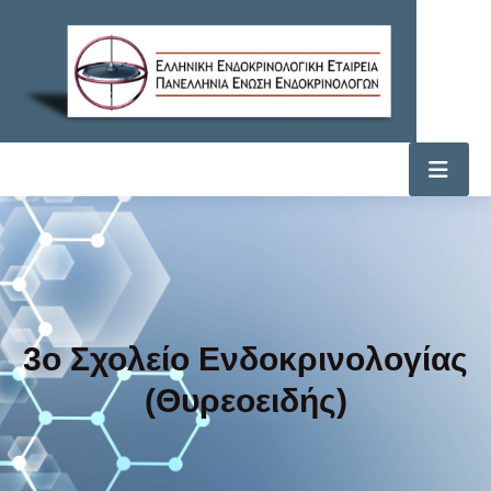
3ο Σχολείο Ενδοκρινολογίας
(Θυρεοειδής)