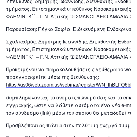
Υπεύθυνος: Δημήτρης Ιωαννίδης, Διευθυντής Ενδοκριν
τμήματος, Επιστημονικά υπεύθυνος Νοσοκομειακής 
ΦΛΕΜΙΝΓΚ΄΄ – Γ.Ν. Αττικής “ΣΙΣΜΑΝΟΓΛΕΙΟ-ΑΜΑΛΙΑ Φ
Παρουσίαση: Πέγκα Σοφία, Ειδικευόμενη Ενδοκρινολ
Σχολιασμός: Δημήτρης Ιωαννίδης, Διευθυντής Ενδοκρ
τμήματος, Επιστημονικά υπεύθυνος Νοσοκομειακής 
ΦΛΕΜΙΝΓΚ΄΄ – Γ.Ν. Αττικής “ΣΙΣΜΑΝΟΓΛΕΙΟ-ΑΜΑΛΙΑ Φ
Προκειμένου να παρακολουθήσετε ελεύθερα το webin
προεγγραφείτε μέσω της διεύθυνσης:
https://us06web.zoom.us/webinar/register/WN_lhBLFQ
συμπληρώνοντας το ονοματεπώνυμό σας και το email
εγγραφής, ώστε να λάβετε αυτόματα ένα νέο e-mail 
τον σύνδεσμο (link) μέσω του οποίου θα μεταδοθεί το w
Προσβλέποντας πάντα στην πολύτιμη ενεργό συμμετ