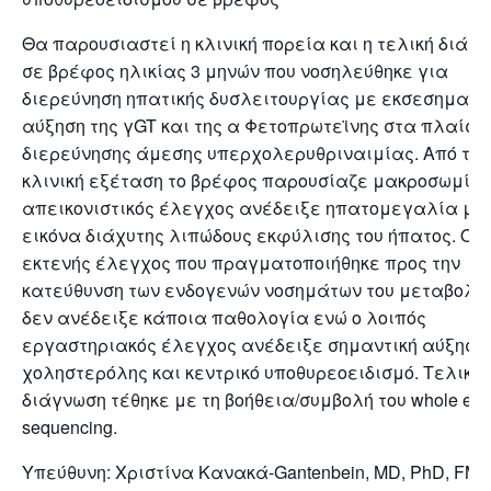
Θα παρουσιαστεί η κλινική πορεία και η τελική διάγ
σε βρέφος ηλικίας 3 μηνών που νοσηλεύθηκε για
διερεύνηση ηπατικής δυσλειτουργίας με εκσεσημασ
αύξηση της γGT και της α Φετοπρωτεϊνης στα πλαίσι
διερεύνησης άμεσης υπερχολερυθριναιμίας. Από την
κλινική εξέταση το βρέφος παρουσίαζε μακροσωμία.
απεικονιστικός έλεγχος ανέδειξε ηπατομεγαλία με
εικόνα διάχυτης λιπώδους εκφύλισης του ήπατος. Ο
εκτενής έλεγχος που πραγματοποιήθηκε προς την
κατεύθυνση των ενδογενών νοσημάτων του μεταβολι
δεν ανέδειξε κάποια παθολογία ενώ ο λοιπός
εργαστηριακός έλεγχος ανέδειξε σημαντική αύξηση 
χοληστερόλης και κεντρικό υποθυρεοειδισμό. Τελικά 
διάγνωση τέθηκε με τη βοήθεια/συμβολή του whole ex
sequencing.
Υπεύθυνη: Χριστίνα Κανακά-Gantenbein, MD, PhD, FM