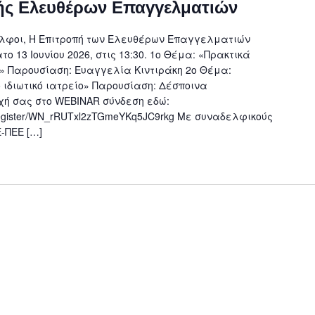
ς Ελευθέρων Επαγγελματιών
λφοι, Η Επιτροπή των Ελευθέρων Επαγγελματιών
ο 13 Ιουνίου 2026, στις 13:30. 1ο Θέμα: «Πρακτικά
 Παρουσίαση: Ευαγγελία Κιντιράκη 2ο Θέμα:
 ιδιωτικό ιατρείο» Παρουσίαση: Δέσποινα
χή σας στo WEBINAR σύνδεση εδώ:
r/register/WN_rRUTxl2zTGmeYKq5JC9rkg Με συναδελφικούς
Ε-ΠΕΕ […]