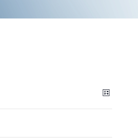
V
E
Λίστα
V
I
E
E
N
W