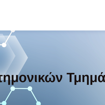
τημονικών Τμημ