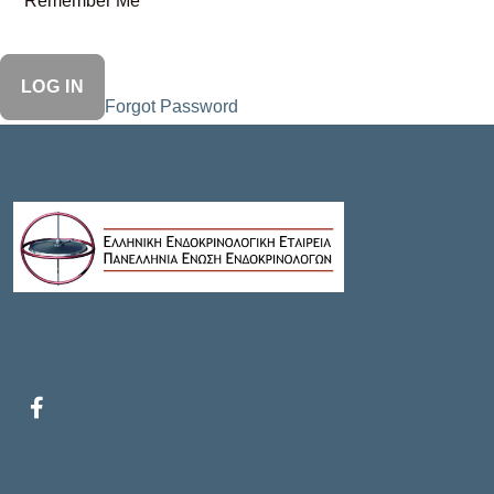
Remember Me
Forgot Password