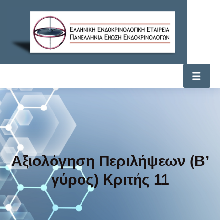
Αξιολόγηση Περιλήψεων (Β’
γύρος) Κριτής 11