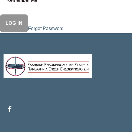
Remember Me
Forgot Password