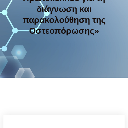
διάγνωση και
παρακολούθηση της
Οστεοπόρωσης»