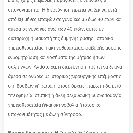
ετών, χωρίς εμφανείς παράγοντες κινδύνου για
υπογονιμότητα. Η διερεύνηση πρέπει να ξεκινά μετά
από έξι μήνες επαφών σε γυναίκες 35 έως 40 ετών και
άμεσα σε γυναίκες άνω των 40 ετών, αυτές με
διαταραχή ή διακοπή της έμμηνης ρύσης, ιστορικό
χημειοθεραπείας ή ακτινοθεραπείας, σοβαρής μορφής
ενδομητρίωση και νοσήματα της μήτρας ή των
σαλπίγγων. Αντίστοιχα, η διερεύνηση πρέπει να ξεκινά
άμεσα σε άνδρες με ιστορικό χειρουργικής επέμβασης
στη βουβωνική χώρα ή στους όρχεις, παρωτίτιδα μετά
την εφηβεία, στυτική ή άλλη σεξουαλική δυσλειτουργία,
χημειοθεραπεία ή/και ακτινοβολία ή ιστορικό
υπογονιμότητας με άλλη σύντροφο.
Βασική διερεύνηση.
Η βασική αξιολόγηση της