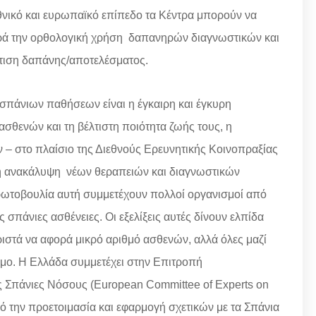
νικό και ευρωπαϊκό επίπεδο τα Κέντρα μπορούν να
φορά την ορθολογική χρήση δαπανηρών διαγνωστικών και
τιση δαπάνης/αποτελέσματος.
 σπάνιων παθήσεων είναι η έγκαιρη και έγκυρη
ασθενών και τη βέλτιστη ποιότητα ζωής τους, η
– στο πλαίσιο της Διεθνούς Ερευνητικής Κοινοπραξίας
ι η ανακάλυψη νέων θεραπειών και διαγνωστικών
πρωτοβουλία αυτή συμμετέχουν πολλοί οργανισμοί από
ς σπάνιες ασθένειες. Οι εξελίξεις αυτές δίνουν ελπίδα
ριστά να αφορά μικρό αριθμό ασθενών, αλλά όλες μαζί
μο. Η Ελλάδα συμμετέχει στην Επιτροπή
 Σπάνιες Νόσους (European Committee of Experts on
πό την προετοιμασία και εφαρμογή σχετικών με τα Σπάνια