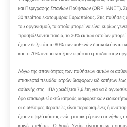
και Περιγραφής Σπανίων Παθήσεων (ORPHANET). Σύμ
30 περίπου εκατομμύρια Ευρωπαίους. Στις παθήσεις 
του οργανισμού, τα οποία μπορεί να είναι κυρίως γεν
προσβάλλονται παιδιά, το 30% εκ των οποίων μπορεί ν
έχουν δείξει ότι το 80% των ασθενών δυσκολεύονται ν
και το 70% αντιμετωπίζουν τεράστια εμπόδια στην οργ
Λόγω της σπανιότητας των παθήσεων αυτών οι ασθενε
επισκεφτεί πλειάδα ιατρών διαφόρων ειδικοτήτων έως ό
ασθενής στις ΗΠΑ χρειάζεται 7,6 έτη για να διαγνωσθεί
όρο επισκεφθεί οκτώ ιατρούς διαφορετικών ειδικοτήτ
οι διαθέσιμες θεραπείες είναι περιορισμένες ή ανύπαρ
έχουν υψηλό κόστος ενώ η ιατρική έρευνα συνήθως υπο
κοινές παθήσεις. Οι δομές Υγείας είναι κυρίως προσ