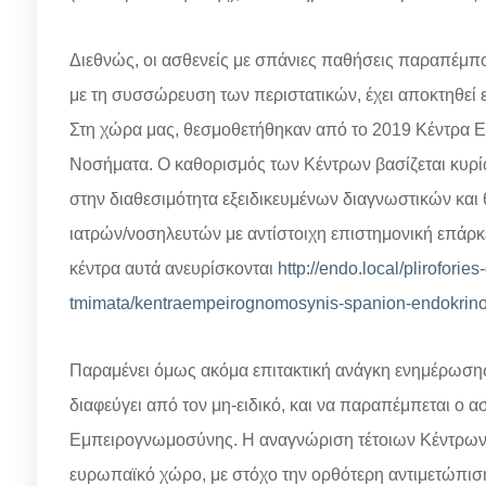
Διεθνώς, οι ασθενείς με σπάνιες παθήσεις παραπέμ
με τη συσσώρευση των περιστατικών, έχει αποκτηθεί 
Στη χώρα μας, θεσμοθετήθηκαν από το 2019 Κέντρα 
Νοσήματα. Ο καθορισμός των Κέντρων βασίζεται κυρί
στην διαθεσιμότητα εξειδικευμένων διαγνωστικών και
ιατρών/νοσηλευτών με αντίστοιχη επιστημονική επάρκε
κέντρα αυτά ανευρίσκονται
http://endo.local/pliroforie
tmimata/kentraempeirognomosynis-spanion-endokrino
Παραμένει όμως ακόμα επιτακτική ανάγκη ενημέρωσης
διαφεύγει από τον μη-ειδικό, και να παραπέμπεται ο 
Εμπειρογνωμοσύνης. Η αναγνώριση τέτοιων Κέντρων δι
ευρωπαϊκό χώρο, με στόχο την ορθότερη αντιμετώπισ