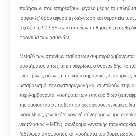
παθήσεων που επηρεάζουν μεγάλο μέρος του πληθυσμ
‘ορφανές’ όσον αφορά τη διάγνωση και θεραπεία τους.
σχεδόν το 90-95% των σπανίων παθήσεων, η ορθή διάγ
φροντίδα των ασθενών.
Μεταξύ των σπανίων παθήσεων συμπεριλαμβάνονται 
συστήματος όπως τα επινεφρίδια, ο θυρεοειδής, το π
ενδοκρινείς αδένες επιτελούν σημαντικές λειτουργίες
μεταβολισμό, την αναπαραγωγή και συντελούν στην α
περιλαμβάνονται νοσήματα των επινεφριδίων (επινεφρι
της ομοιοστασίας ασβεστίου-φωσφόρου, γενετικές διατ
ινσουλίνης, γενετικά/οικογενή σύνδρομα νευρο-ενδο
νεοπλασίας – ΜΕΝ), σύνδρομα γενετικής παχυσαρκίας
(αδένωμα υπόφυσης), και νοσήματα του θυρεοειδούς.