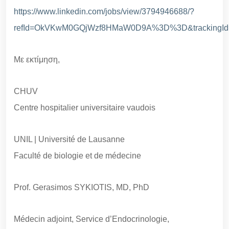
https://www.linkedin.com/jobs/view/3794946688/?
refId=OkVKwM0GQjWzf8HMaW0D9A%3D%3D&trackin
Με εκτίμηση,
CHUV
Centre hospitalier universitaire vaudois
UNIL | Université de Lausanne
Faculté de biologie et de médecine
Prof. Gerasimos SYKIOTIS, MD, PhD
Médecin adjoint, Service d’Endocrinologie,