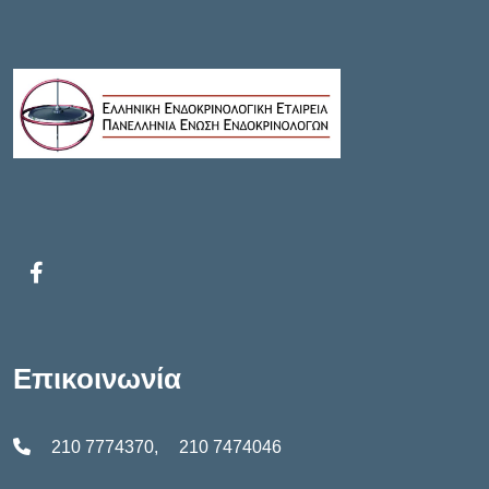
Επικοινωνία
210 7774370
,
210 7474046