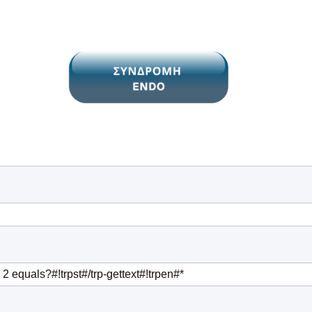
 2 equals?#!trpst#/trp-gettext#!trpen#
*