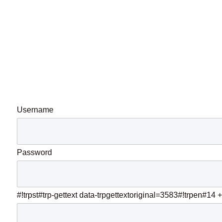
Username
Password
#!trpst#trp-gettext data-trpgettextoriginal=3583#!trpen#14 +