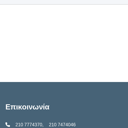
Επικοινωνία
210 7774370
,
210 7474046