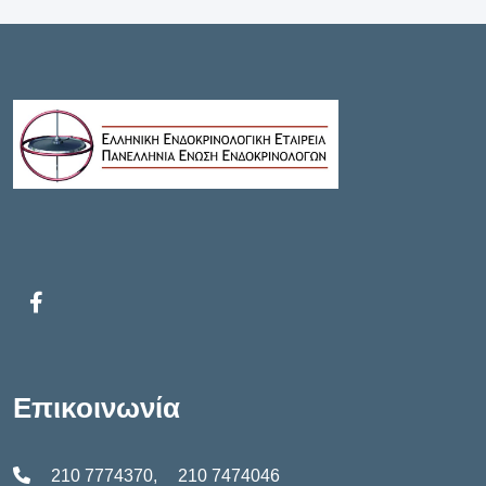
Επικοινωνία
210 7774370
,
210 7474046