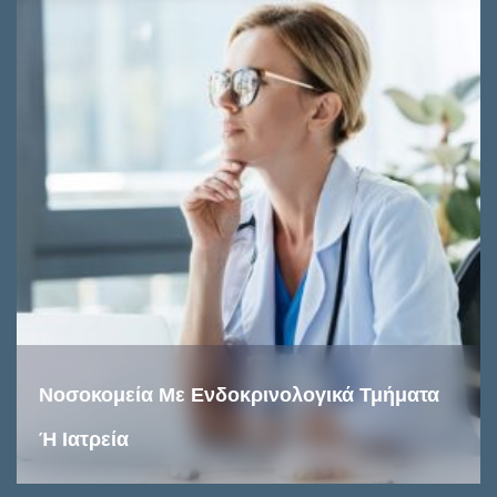
Νοσοκομεία Με Ενδοκρινολογικά Τμήματα
Ή Ιατρεία