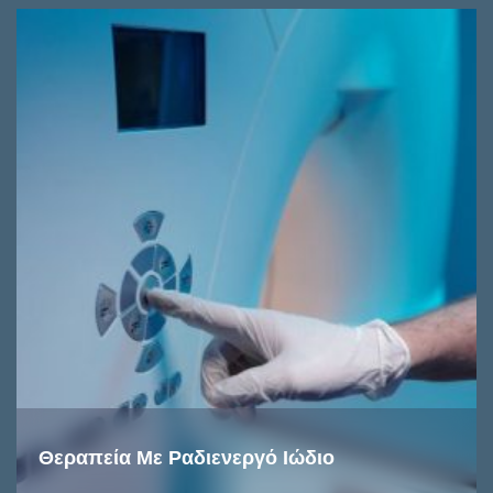
Θεραπεία Με Ραδιενεργό Ιώδιο