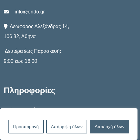
info@endo.gr
Λεωφόρος Αλεξάνδρας 14,
106 82, Αθήνα
Δευτέρα έως Παρασκευή:
9:00 έως 16:00
Πληροφορίες
Καταστατικό
Πολιτική Απορρήτου
Προσαρμογή
Απόρριψη όλων
Αποδοχή όλων
Πολιτική Cookies – G.D.P.R.