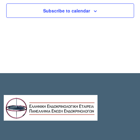
W
T
Subscribe to calendar
S
V
N
I
A
E
V
W
I
S
G
N
A
A
V
T
I
I
G
O