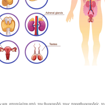
και αποτελείται από τον θυρεοειδή, τους παραθυρεοειδείς, το π