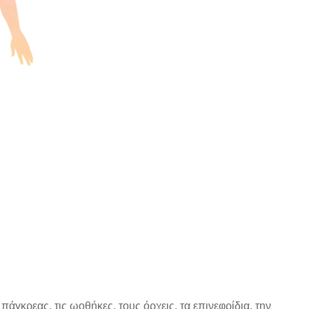
άγκρεας, τις ωοθήκες, τους όρχεις, τα επινεφρίδια, την