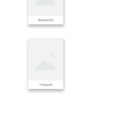
Θυρεοειδής
Υπόφυση