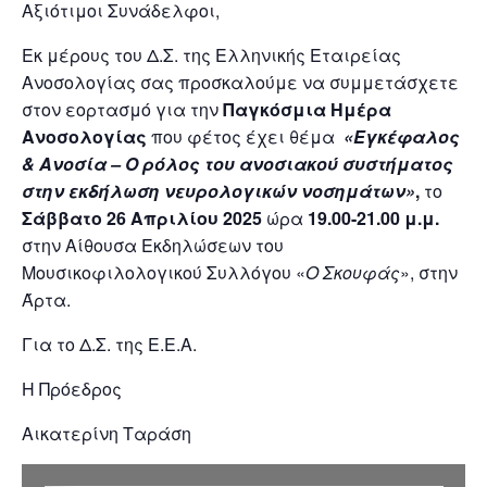
Αξιότιμοι Συνάδελφοι,
Εκ μέρους του Δ.Σ. της Ελληνικής Εταιρείας
Ανοσολογίας σας προσκαλούμε να συμμετάσχετε
στον εορτασμό για την
Παγκόσμια Ημέρα
Ανοσολογίας
που φέτος έχει θέμα
«Εγκέφαλος
& Ανοσία – Ο ρόλος του ανοσιακού συστήματος
στην εκδήλωση νευρολογικών νοσημάτων»
,
το
Σάββατο 26 Απριλίου 2025
ώρα
19.00-21.00
μ.μ.
στην Αίθουσα Εκδηλώσεων του
Μουσικοφιλολογικού Συλλόγου «
Ο Σκουφάς
», στην
Άρτα.
Για το Δ.Σ. της Ε.Ε.Α.
Η Πρόεδρος
Αικατερίνη Ταράση