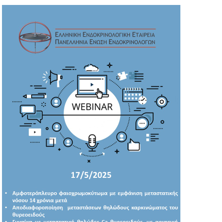
A
N
T
I
O
N