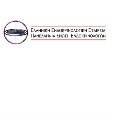
T
S
V
N
I
A
E
V
W
I
S
G
N
A
A
V
T
I
I
G
O