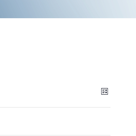
V
E
Λίστα
V
I
E
E
N
W