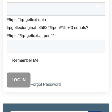
#!trpst#trp-gettext data-
trpgettextoriginal=3583#!trpen#15 + 3 equals?
#!trpst#/trp-gettext#!trpen#
*
Remember Me
Forgot Password